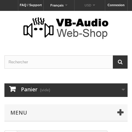
FAQ / Support
Connexion
Français
USD
Panier
(vide)
MENU