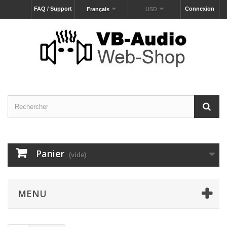
FAQ / Support
Connexion
Français
USD
Panier
(vide)
MENU