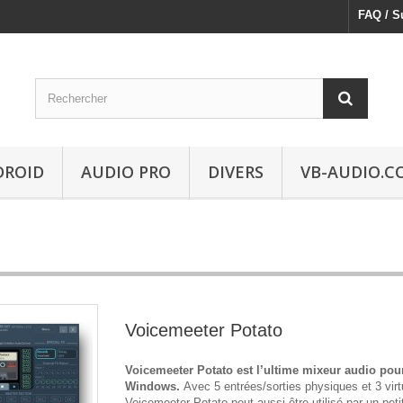
FAQ / S
DROID
AUDIO PRO
DIVERS
VB-AUDIO.C
Voicemeeter Potato
Voicemeeter Potato est l’ultime mixeur audio pou
Windows.
Avec 5 entrées/sorties physiques et 3 virt
Voicemeeter Potato peut aussi être utilisé par un peti