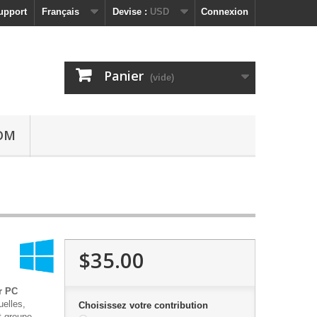
upport
Français
Devise :
USD
Connexion
Panier
(vide)
OM
$35.00
r PC
uelles,
Choisissez votre contribution
t groupe