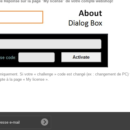
e Réponse sur la page "My license" de votre compte webshop!
 uniquement. Si votre « challenge » code est changé (ex : changement de PC)
mpte à la page « My license ».