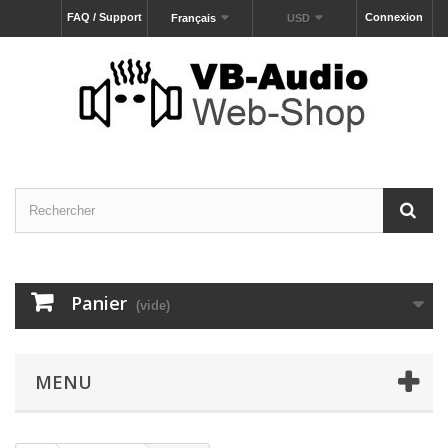
FAQ / Support
Connexion
Français
USD
Panier
(vide)
MENU