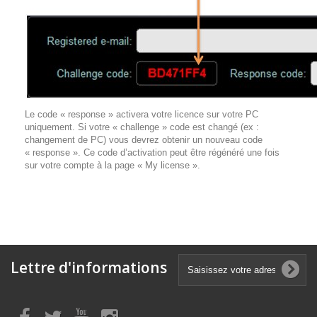
Le code « response » activera votre licence sur votre PC
uniquement. Si votre « challenge » code est changé (ex :
changement de PC) vous devrez obtenir un nouveau code
« response ». Ce code d’activation peut être régénéré une fois
sur votre compte à la page « My license ».
Lettre d'informations