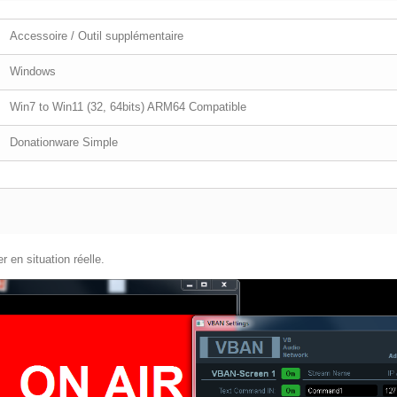
Accessoire / Outil supplémentaire
Windows
Win7 to Win11 (32, 64bits) ARM64 Compatible
Donationware Simple
 en situation réelle.