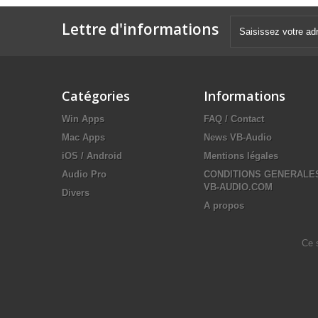
Lettre d'informations
Catégories
Informations
Win Apps
FAQ / Contact
Mac Apps
News VB-Audio
iOS / Android
Mentions légales
Audio Pro
CONDITIONS GENERALE
VB-AUDIO.COM
Divers
A propos
Ce 