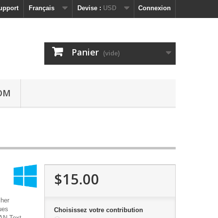
upport
Français
Devise :
USD
Connexion
Panier
(vide)
OM
$15.00
cher
ues
Choisissez votre contribution
AN-Text.